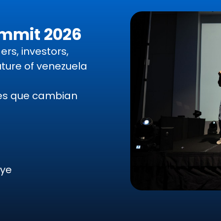
ummit 2026
rs, investors,
uture of venezuela
nes que cambian
uye