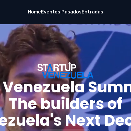
Home
Eventos Pasados
Entradas
p Venezuela Summ
The builders of
ezuela's Next De