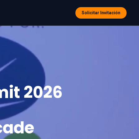
Solicitar Invitación
it 2026
cade