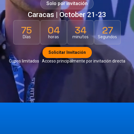
Solo por invitación
Caracas | October 21-23
75
04
34
26
Días
horas
minutos
Segundos
Solicitar Invitación
Cupos limitados · Acceso principalmente por invitación directa