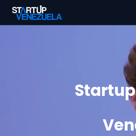
Startu
Ven